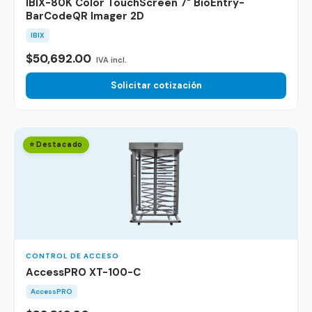
IBIX-80K Color TouchScreen 7" BioEntry-
BarCodeQR Imager 2D
IBIX
$50,692.00
IVA incl.
Solicitar cotización
⭐ Destacado
CONTROL DE ACCESO
AccessPRO XT-100-C
AccessPRO