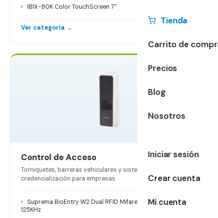
IBIX-80K Color TouchScreen 7"
Tienda
Ver categoría →
Carrito de compr
Precios
19 productos
Blog
Nosotros
Iniciar sesión
Control de Acceso
Torniquetes, barreras vehiculares y sistemas de
Crear cuenta
credencialización para empresas
Mi cuenta
Suprema BioEntry W2 Dual RFID Mifare 13.56MHz / EM
125KHz