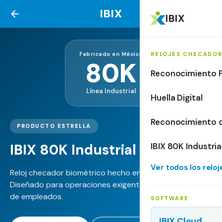
IBIX
IBIX
Fabricado en México
RELOJES CHECADO
80K
Reconocimiento F
Línea Industrial
Huella Digital
Reconocimiento 
PRODUCTO ESTRELLA
IBIX 80K Industrial
IBIX 80K Industria
Ver todos los relo
Reloj checador biométrico hecho en Monterrey.
Diseñado para operaciones exigentes con alto volumen
de empleados.
SOFTWARE
IBIX Cloud