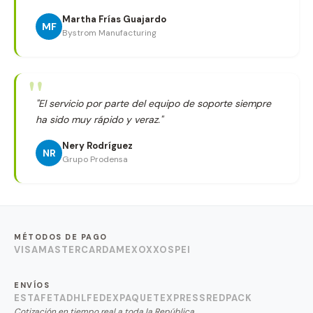
Martha Frías Guajardo
MF
Bystrom Manufacturing
"El servicio por parte del equipo de soporte siempre
ha sido muy rápido y veraz."
Nery Rodríguez
NR
Grupo Prodensa
MÉTODOS DE PAGO
VISA
MASTERCARD
AMEX
OXXO
SPEI
ENVÍOS
ESTAFETA
DHL
FEDEX
PAQUETEXPRESS
REDPACK
Cotización en tiempo real a toda la República