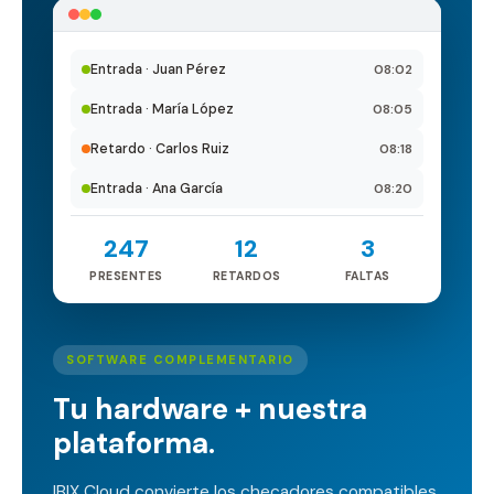
08:02
Entrada · Juan Pérez
08:05
Entrada · María López
08:18
Retardo · Carlos Ruiz
08:20
Entrada · Ana García
247
12
3
PRESENTES
RETARDOS
FALTAS
SOFTWARE COMPLEMENTARIO
Tu hardware + nuestra
plataforma.
IBIX Cloud convierte los checadores compatibles