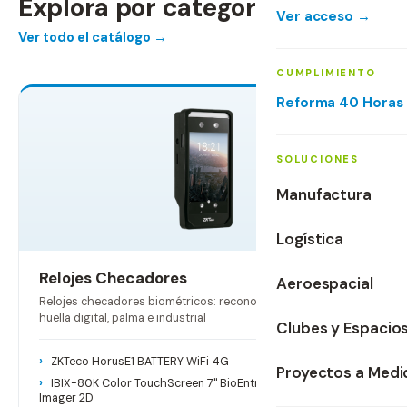
Explora por categoría
Ver acceso →
A partir del 1 de enero de 2027 todas las empresas
Nuestro equipo en Monterrey arma una propuesta
Ver todo el catálogo →
requieren registro electrónico de jornada. Te tenemos
personalizada con hardware, software, instalación y
CUMPLIMIENTO
listo antes del plazo.
capacitación.
Reforma 40 Horas
52 productos
Calcular mi impacto →
Solicitar cotización →
Llámanos
Descargar guía
SOLUCIONES
Manufactura
Logística
Relojes Checadores
Aeroespacial
Relojes checadores biométricos: reconocimiento facial,
huella digital, palma e industrial
Clubes y Espacio
ZKTeco HorusE1 BATTERY WiFi 4G
Proyectos a Medi
IBIX-80K Color TouchScreen 7" BioEntry-BarCodeQR
Imager 2D