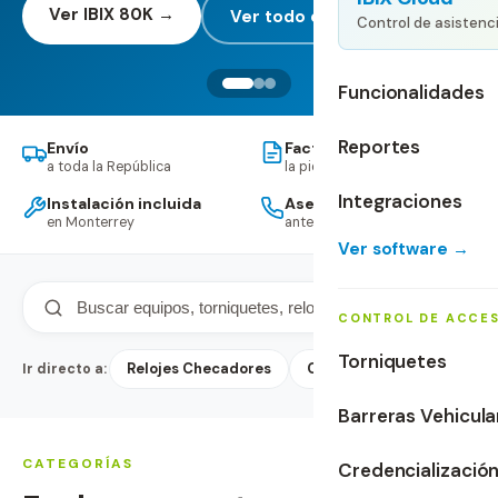
Ver IBIX 80K →
Ver todo el catálogo →
Control de asistenc
Funcionalidades
Reportes
Envío
Facturamos CFDI 4.0
a toda la República
la pides en el checkout
Integraciones
Instalación incluida
Asesoría sin costo
en Monterrey
antes y después
Asesoría sin costo
Próximo cambio
Ver software →
25+
148
años en México
días restantes
CONTROL DE ACCE
Torniquetes
Relojes Checadores
Control de Acceso
Ac
Ir directo a:
REFORMA LABORAL · MÉXICO
PARA EMPRESAS
Barreras Vehicula
Tu hardware listo
¿+50 empleados?
CATEGORÍAS
Credencializació
para la reforma 40 horas.
Te cotizamos a la medida.