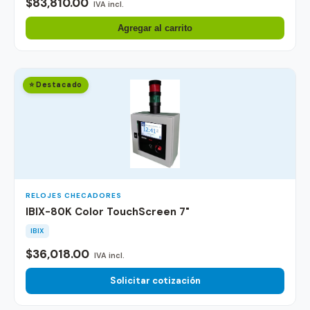
$83,810.00
IVA incl.
Agregar al carrito
⭐ Destacado
RELOJES CHECADORES
IBIX-80K Color TouchScreen 7"
IBIX
$36,018.00
IVA incl.
Solicitar cotización