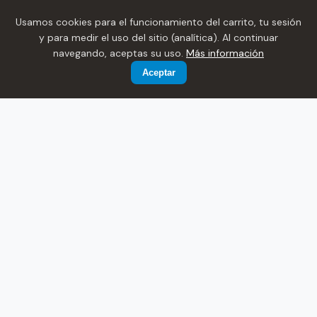
Conexión a IBIX Cloud
Usamos cookies para el funcionamiento del carrito, tu sesión
y para medir el uso del sitio (analítica). Al continuar
navegando, aceptas su uso.
Más información
Aceptar
Algoritmo para cubrebocas
Funciona en exteriores
FACIAL VS HUELLA
¿Cuándo conviene el facial?
La elección correcta depende de tu entorno.